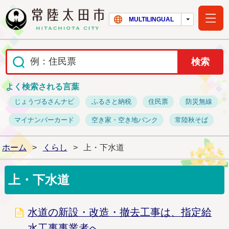
常陸太田市ホー
MULTILINGUAL
よく検索される言葉
じょうづるさんナビ
ふるさと納税
住民票
防災無線
マイナンバーカード
空き家・空き地バンク
常陸秋そば
ホーム
>
くらし
>
上・下水道
上・下水道
水道の新設・改造・撤去工事は、指定給
水工事事業者へ