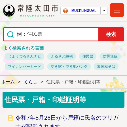
常陸太田市ホー
MULTILINGUAL
よく検索される言葉
じょうづるさんナビ
ふるさと納税
住民票
防災無線
マイナンバーカード
空き家・空き地バンク
常陸秋そば
ホーム
>
くらし
>
住民票・戸籍・印鑑証明等
住民票・戸籍・印鑑証明等
令和7年5月26日から戸籍に氏名のフリガ
ナが記載されます