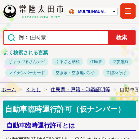
常陸太田市ホー
MULTILINGUAL
よく検索される言葉
じょうづるさんナビ
ふるさと納税
住民票
防災無線
マイナンバーカード
空き家・空き地バンク
常陸秋そば
ホーム
>
くらし
>
住民票・戸籍・印鑑証明等
>
自動車
自動車臨時運行許可（仮ナンバー）
自動車臨時運行許可とは