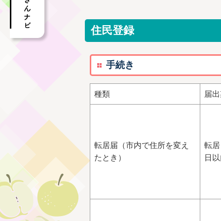
住民登録
手続き
種類
届出
転居届（市内で住所を変え
転居
たとき）
日以