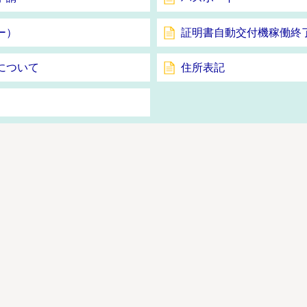
ー）
証明書自動交付機稼働終
について
住所表記