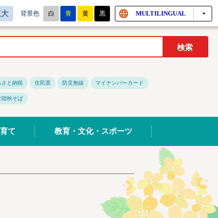
拡大
白
青
黄
黒
MULTILINGUAL
背景色
るさと納税
住民票
防災無線
マイナンバーカード
常陸秋そば
育て
教育・文化・スポーツ