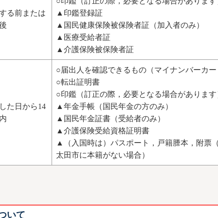
○印鑑（訂正の際，必要となる場合があります
する前または
▲印鑑登録証
後
▲国民健康保険被保険者証（加入者のみ）
▲医療受給者証
▲介護保険被保険者証
○届出人を確認できるもの（マイナンバーカー
○転出証明書
○印鑑（訂正の際，必要となる場合があります
した日から14
▲年金手帳（国民年金の方のみ）
内
▲国民年金証書（受給者のみ）
▲介護保険受給資格証明書
▲（入国時は）パスポート，戸籍謄本，附票
太田市に本籍がない場合）
ついて