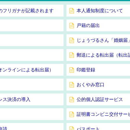
名のフリガナが記載されます
本人通知制度について
戸籍の届出
じょうづるさん「婚姻届
郵送による転出届（転出
オンラインによる転出届）
印鑑登録
おくやみ窓口
レス決済の導入
公的個人認証サービス
証明書コンビニ交付サー
申請
パスポート