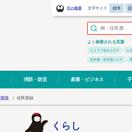
標準
市の概要
文字サイズ
常陸太田市ホームページ
よく検索される言葉
じょうづるさんナビ
ふ
空き家・空き地バンク
消防・防災
産業・ビジネス
子
証明等
住民登録
くらし