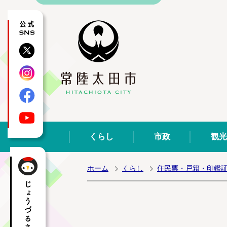
公式SNS
X
Instagram
Facebook
YouTube
くらし
市政
観光
ホーム
くらし
住民票・戸籍・印鑑