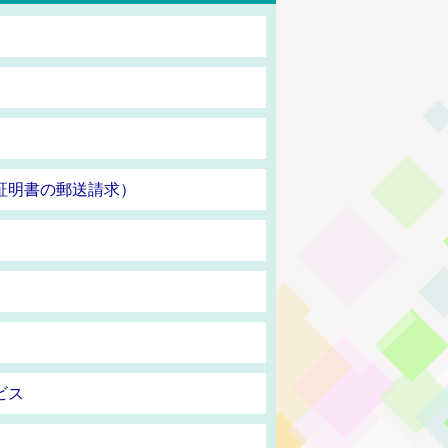
」
証明書の郵送請求）
ビス