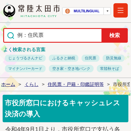
常陸太田市ホー
MULTILINGUAL
よく検索される言葉
じょうづるさんナビ
ふるさと納税
住民票
防災無線
マイナンバーカード
空き家・空き地バンク
常陸秋そば
ホーム
>
くらし
>
住民票・戸籍・印鑑証明等
>
市役所
市役所窓口におけるキャッシュレス
決済の導入
令和4年9月1日より，市役所窓口で支払う各