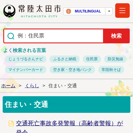
常陸太田市ホー
MULTILINGUAL
よく検索される言葉
じょうづるさんナビ
ふるさと納税
住民票
防災無線
マイナンバーカード
空き家・空き地バンク
常陸秋そば
ホーム
>
くらし
>
住まい・交通
住まい・交通
交通死亡事故多発警報（高齢者警報）が
発令