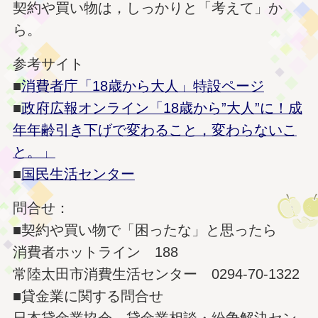
契約や買い物は，しっかりと「考えて」か
ら。
参考サイト
■
消費者庁「18歳から大人」特設ページ
■
政府広報オンライン「18歳から”大人”に！成
年年齢引き下げで変わること，変わらないこ
と。」
■
国民生活センター
問合せ：
■契約や買い物で「困ったな」と思ったら
消費者ホットライン 188
常陸太田市消費生活センター 0294-70-1322
■貸金業に関する問合せ
日本貸金業協会 貸金業相談・紛争解決セン