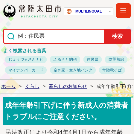
常陸太田市ホー
MULTILINGUAL
よく検索される言葉
じょうづるさんナビ
ふるさと納税
住民票
防災無線
マイナンバーカード
空き家・空き地バンク
常陸秋そば
ホーム
>
くらし
>
暮らしのお知らせ
>
成年年齢引下げ
成年年齢引下げに伴う新成人の消費者
トラブルにご注意ください。
民法改正により令和4年4月1日から成年年齢