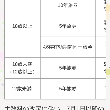
窓
10年旅券
電
窓
18歳以上
5年旅券
電
窓
残存有効期間同一旅券
電
18歳未満
窓
5年旅券
（12歳以上）
電
窓
12歳未満
5年旅券
電
手数料の改定に伴い、7月1日以降の