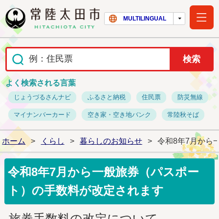
常陸太田市ホー
MULTILINGUAL
よく検索される言葉
じょうづるさんナビ
ふるさと納税
住民票
防災無線
マイナンバーカード
空き家・空き地バンク
常陸秋そば
ホーム
>
くらし
>
暮らしのお知らせ
>
令和8年7月から
令和8年7月から一般旅券（パスポー
ト）の手数料が改定されます
旅券手数料の改定について