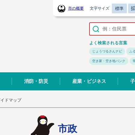
標準
市の概要
文字サイズ
常陸太田市ホームページ
よく検索される言葉
じょうづるさんナビ
ふ
空き家・空き地バンク
消防・防災
産業・ビジネス
子
ガイドマップ
市政