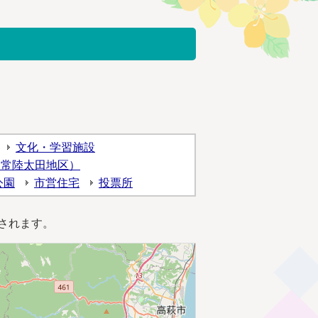
文化・学習施設
（常陸太田地区）
公園
市営住宅
投票所
されます。