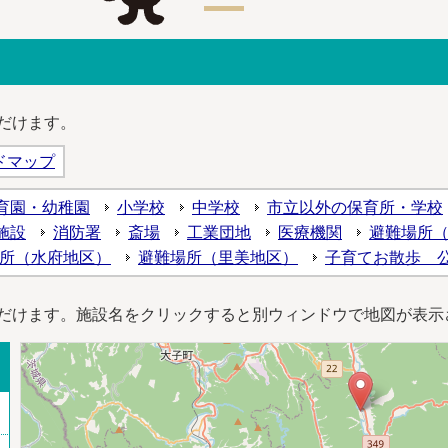
だけます。
ドマップ
育園・幼稚園
小学校
中学校
市立以外の保育所・学校
施設
消防署
斎場
工業団地
医療機関
避難場所
所（水府地区）
避難場所（里美地区）
子育てお散歩 
だけます。施設名をクリックすると別ウィンドウで地図が表示