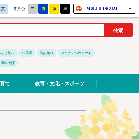
拡大
白
青
黄
黒
MULTILINGUAL
背景色
るさと納税
住民票
防災無線
マイナンバーカード
常陸秋そば
育て
教育・文化・スポーツ