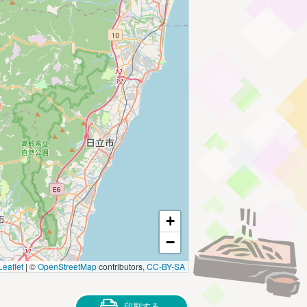
+
−
Leaflet
|
©
OpenStreetMap
contributors,
CC-BY-SA
印刷する