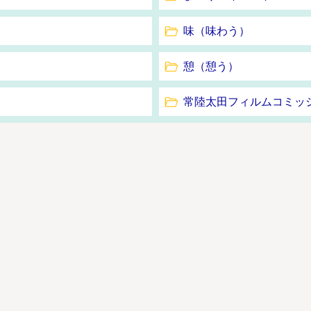
味（味わう）
憩（憩う）
常陸太田フィルムコミッ