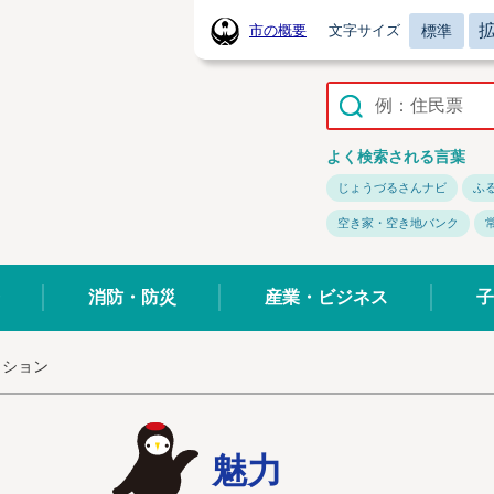
標準
市の概要
文字サイズ
常陸太田市ホームページ
よく検索される言葉
じょうづるさんナビ
ふ
空き家・空き地バンク
消防・防災
産業・ビジネス
子
ッション
魅力