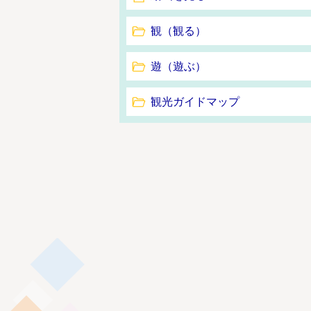
観（観る）
遊（遊ぶ）
観光ガイドマップ