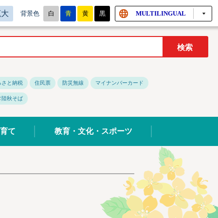
拡大
白
青
黄
黒
MULTILINGUAL
背景色
るさと納税
住民票
防災無線
マイナンバーカード
常陸秋そば
育て
教育・文化・スポーツ