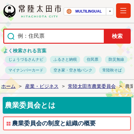
常陸太田市ホー
MULTILINGUAL
よく検索される言葉
じょうづるさんナビ
ふるさと納税
住民票
防災無線
マイナンバーカード
空き家・空き地バンク
常陸秋そば
ホーム
>
産業・ビジネス
>
常陸太田市農業委員会
>
農
農業委員会とは
農業委員会の制度と組織の概要