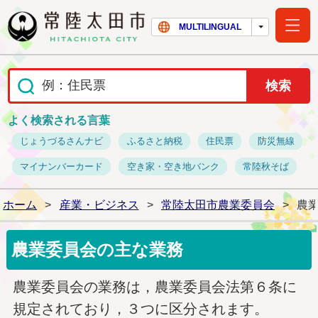
常陸太田市ホー
MULTILINGUAL
よく検索される言葉
じょうづるさんナビ
ふるさと納税
住民票
防災無線
マイナンバーカード
空き家・空き地バンク
常陸秋そば
ホーム
>
産業・ビジネス
>
常陸太田市農業委員会
>
農
農業委員会の主な業務
農業委員会の業務は，農業委員会法第６条に
規定されており，３つに区分されます。