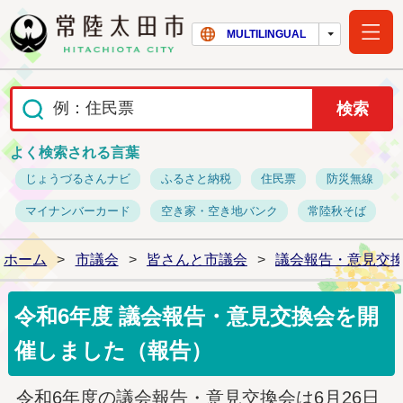
常陸太田市ホー
MULTILINGUAL
よく検索される言葉
じょうづるさんナビ
ふるさと納税
住民票
防災無線
マイナンバーカード
空き家・空き地バンク
常陸秋そば
ホーム
>
市議会
>
皆さんと市議会
>
議会報告・意見交
令和6年度 議会報告・意見交換会を開
催しました（報告）
令和6年度の議会報告・意見交換会は6月26日