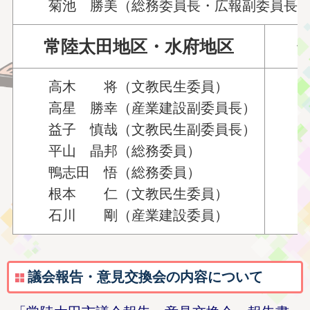
菊池 勝美（総務委員長・広報副委員長
常陸太田地区・水府地区
高木 将（文教民生委員）
高星 勝幸（産業建設副委員長）
宇野
益子 慎哉（文教民生副委員長）
成井
平山 晶邦（総務委員）
深谷
鴨志田 悟（総務委員）
小室
根本 仁（文教民生委員）
森山
石川 剛（産業建設委員）
議会報告・意見交換会の内容について