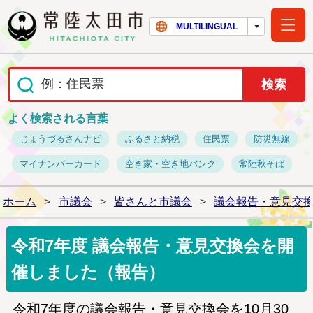
常陸太田市ホー
MULTILINGUAL
よく検索される言葉
じょうづるさんナビ
ふるさと納税
住民票
防災無線
マイナンバーカード
空き家・空き地バンク
常陸秋そば
ホーム
>
市議会
>
皆さんと市議会
>
議会報告・意見交
令和7年度 議会報告・意見交換会を開
催しました（報告）
令和7年度の議会報告・意見交換会を10
月30