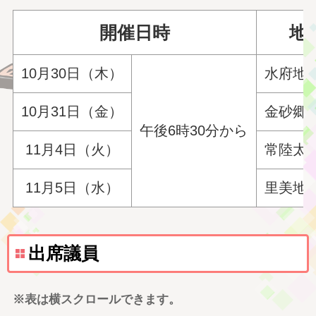
開催日時
地
10月30日（木）
水府地
10月31日（金）
金砂郷
午後6時30分から
11月4日（火）
常陸太
11月5日（水）
里美地
出席議員
※表は横スクロールできます。