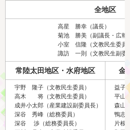
全地区
高星 勝幸（議長）
菊池 勝美（副議長・広
小室 信隆（文教民生委員
諏訪 一則（文教民生副委
常陸太田地区・水府地区
金
宇野 隆子（文教民生委員）
益子 
高木 将（文教民生委員）
平山
成井小太郎（産業建設副委員長）
森山 
深谷 秀峰（総務委員）
鴨志田
深谷 渉（総務委員長）
片根 