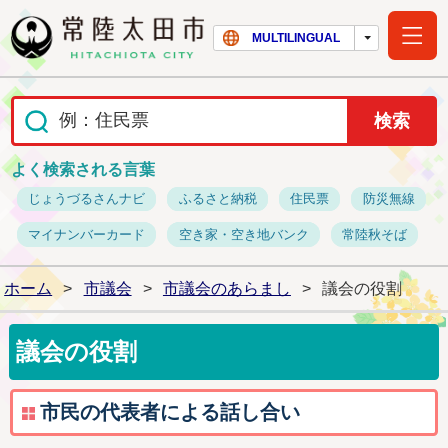
常陸太田市ホー
MULTILINGUAL
よく検索される言葉
じょうづるさんナビ
ふるさと納税
住民票
防災無線
マイナンバーカード
空き家・空き地バンク
常陸秋そば
ホーム
>
市議会
>
市議会のあらまし
>
議会の役割
議会の役割
市民の代表者による話し合い