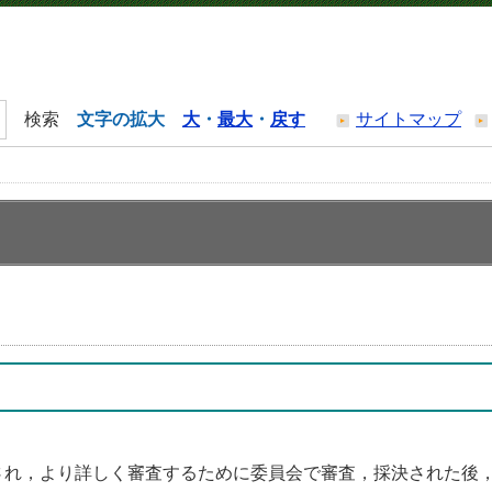
文字の拡大
大
・
最大
・
戻す
サイトマップ
され，より詳しく審査するために委員会で審査，採決された後