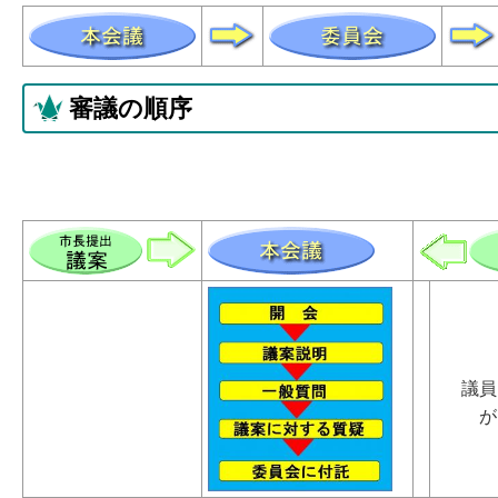
審議の順序
議員は
が