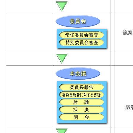
議案は
議案