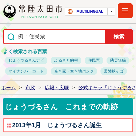
常陸太田市ホー
MULTILINGUAL
よく検索される言葉
じょうづるさんナビ
ふるさと納税
住民票
防災無線
マイナンバーカード
空き家・空き地バンク
常陸秋そば
ホーム
>
市政
>
広報・広聴
>
公式キャラ「じょうづる
じょうづるさん これまでの軌跡
2013年1月 じょうづるさん誕生