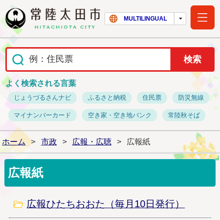
常陸太田市ホー
MULTILINGUAL
よく検索される言葉
じょうづるさんナビ
ふるさと納税
住民票
防災無線
マイナンバーカード
空き家・空き地バンク
常陸秋そば
ホーム
>
市政
>
広報・広聴
>
広報紙
広報紙
広報ひたちおおた（毎月10日発行）