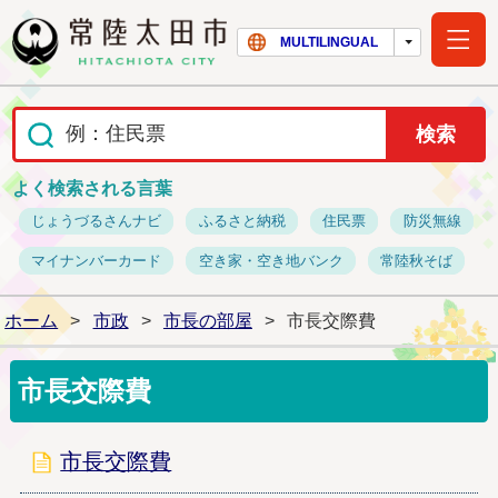
常陸太田市ホー
MULTILINGUAL
よく検索される言葉
じょうづるさんナビ
ふるさと納税
住民票
防災無線
マイナンバーカード
空き家・空き地バンク
常陸秋そば
ホーム
>
市政
>
市長の部屋
>
市長交際費
市長交際費
市長交際費