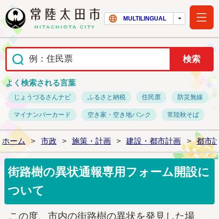
常陸太田市ホー
MULTILINGUAL
よく検索される言葉
じょうづるさんナビ
ふるさと納税
住民票
防災無線
マイナンバーカード
空き家・空き地バンク
常陸秋そば
ホーム
>
市政
>
施策・計画
>
建設・都市計画
>
都市
街路樹の異状通報専用フォーム開設に
ついて
この度、市内の街路樹の異状を発見した場