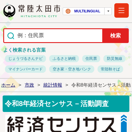
常陸太田市ホー
MULTILINGUAL
よく検索される言葉
じょうづるさんナビ
ふるさと納税
住民票
防災無線
マイナンバーカード
空き家・空き地バンク
常陸秋そば
ホーム
>
市政
>
統計情報
>
令和8年経済センサス－活動
令和8年経済センサス－活動調査