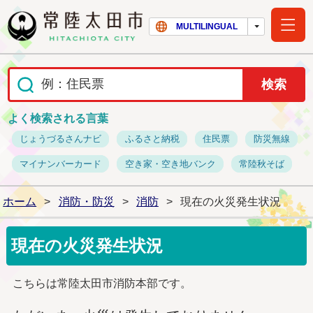
常陸太田市ホー
MULTILINGUAL
よく検索される言葉
じょうづるさんナビ
ふるさと納税
住民票
防災無線
マイナンバーカード
空き家・空き地バンク
常陸秋そば
ホーム
>
消防・防災
>
消防
>
現在の火災発生状況
現在の火災発生状況
こちらは常陸太田市消防本部です。