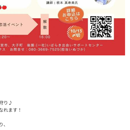
狩り♪
なれます！
り、