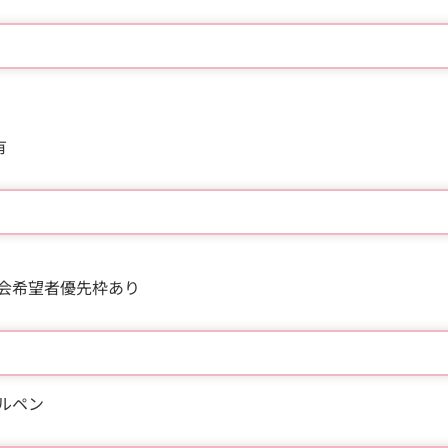
有
会希望者優先枠あり
ールペン