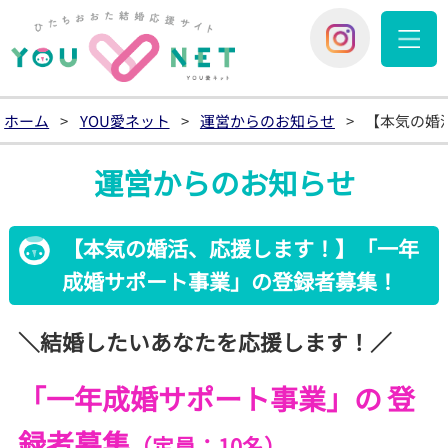
YOU愛
You愛ネッ
ホーム
>
YOU愛ネット
>
運営からのお知らせ
>
【本気の婚
運営からのお知らせ
【本気の婚活、応援します！】「一年
成婚サポート事業」の登録者募集！
＼結婚したいあなたを応援します！／
「一年
成婚
サポート
事業」の
登
録者
募集
（定員：10名
）