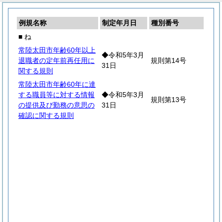
例規名称
制定年月日
種別番号
■ ね
常陸太田市年齢60年以上
◆令和5年3月
退職者の定年前再任用に
規則第14号
31日
関する規則
常陸太田市年齢60年に達
する職員等に対する情報
◆令和5年3月
規則第13号
の提供及び勤務の意思の
31日
確認に関する規則