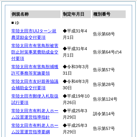
例規名称
制定年月日
種別番号
■ ゆ
常陸太田市UIJターン就
◆平成31年4
告示第68号
農奨励金交付要項
月1日
常陸太田市有害鳥獣被害
◆平成31年4
防止対策事業費助成金交
告示第64号の4
月1日
付要項
常陸太田市有害鳥獣捕獲
◆令和3年3月
告示第57号
許可事務等実施要領
31日
常陸太田市友好親善協議
◆令和4年3月
告示第28号
会補助金交付要項
30日
常陸太田市郵便入札取扱
◆平成19年10
告示第124号
試行要項
月26日
常陸太田市有料老人ホー
◆平成25年3
訓令第14号
ム設置運営指導指針
月29日
常陸太田市有料老人ホー
◆平成25年3
告示第57号
ム設置運営指導要綱
月29日