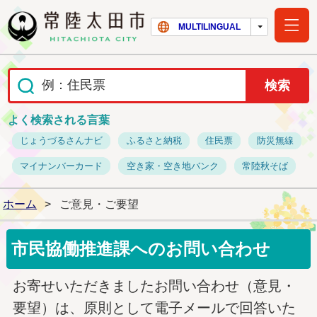
常陸太田市ホー
MULTILINGUAL
よく検索される言葉
じょうづるさんナビ
ふるさと納税
住民票
防災無線
マイナンバーカード
空き家・空き地バンク
常陸秋そば
ホーム
>
ご意見・ご要望
市民協働推進課へのお問い合わせ
お寄せいただきましたお問い合わせ（意見・
要望）は、原則として電子メールで回答いた