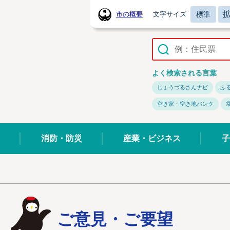
標準
市の概要
文字サイズ
常陸太田市ホームページ
よく検索される言葉
じょうづるさんナビ
ふ
空き家・空き地バンク
消防・防災
産業・ビジネス
子
ご意見・ご要望