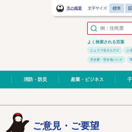
標準
市の概要
文字サイズ
常陸太田市ホームページ
よく検索される言葉
じょうづるさんナビ
ふ
空き家・空き地バンク
消防・防災
産業・ビジネス
子
ご意見・ご要望