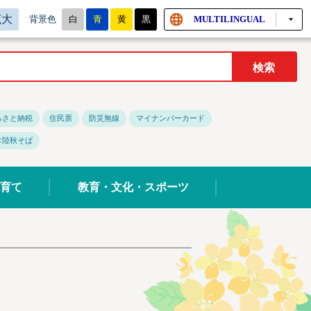
拡大
白
青
黄
黒
MULTILINGUAL
背景色
るさと納税
住民票
防災無線
マイナンバーカード
常陸秋そば
育て
教育・文化・スポーツ