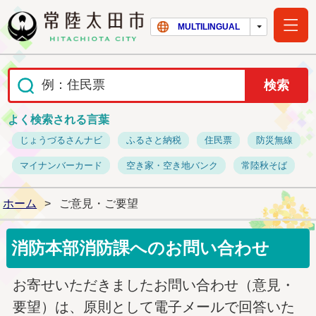
常陸太田市ホー
MULTILINGUAL
よく検索される言葉
じょうづるさんナビ
ふるさと納税
住民票
防災無線
マイナンバーカード
空き家・空き地バンク
常陸秋そば
ホーム
>
ご意見・ご要望
消防本部消防課へのお問い合わせ
お寄せいただきましたお問い合わせ（意見・
要望）は、原則として電子メールで回答いた