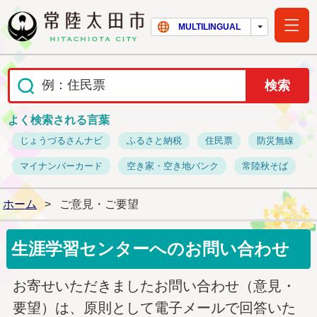
常陸太田市ホー
MULTILINGUAL
よく検索される言葉
じょうづるさんナビ
ふるさと納税
住民票
防災無線
マイナンバーカード
空き家・空き地バンク
常陸秋そば
ホーム
>
ご意見・ご要望
生涯学習センターへのお問い合わせ
お寄せいただきましたお問い合わせ（意見・
要望）は、原則として電子メールで回答いた