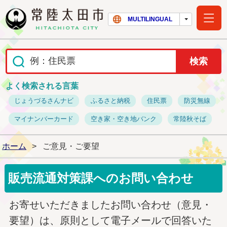
常陸太田市ホー
MULTILINGUAL
よく検索される言葉
じょうづるさんナビ
ふるさと納税
住民票
防災無線
マイナンバーカード
空き家・空き地バンク
常陸秋そば
ホーム
>
ご意見・ご要望
販売流通対策課へのお問い合わせ
お寄せいただきましたお問い合わせ（意見・
要望）は、原則として電子メールで回答いた