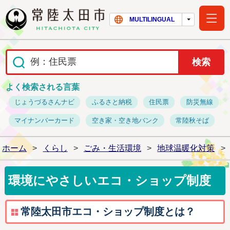
常陸太田市ホー
MULTILINGUAL
よく検索される言葉
じょうづるさんナビ
ふるさと納税
住民票
防災無線
マイナンバーカード
空き家・空き地バンク
常陸秋そば
ホーム
>
くらし
>
ごみ・生活環境
>
地球温暖化対策
>
環境にやさしいエコ・ショップ制度
常陸太田市エコ・ショップ制度とは？