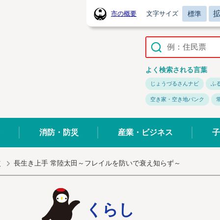
標準
市の概要
文字サイズ
常陸太田市ホームページ
よく検索される言葉
じょうづるさんナビ
ふ
空き家・空き地バンク
消防・防災
産業・ビジネス
子
防
長生き上手 常陸太田～フレイルを防いで衰え知らず～
くらし