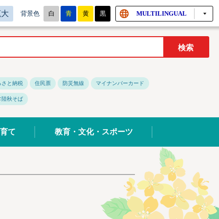
拡大
白
青
黄
黒
MULTILINGUAL
背景色
るさと納税
住民票
防災無線
マイナンバーカード
常陸秋そば
育て
教育・文化・スポーツ