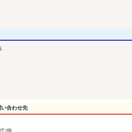
係
問い合わせ先
本庁2階