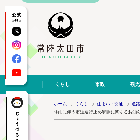
公式SNS
X
Instagram
Facebook
YouTube
くらし
市政
観光
ホーム
くらし
住まい・交通
道
降雨に伴う市道通行止め解除に関するお知らせ