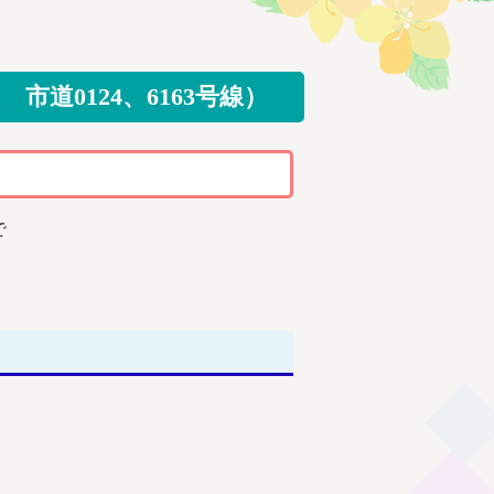
0124、6163号線）
で