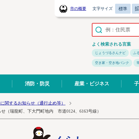
標準
市の概要
文字サイズ
常陸太田市ホームページ
よく検索される言葉
じょうづるさんナビ
ふ
空き家・空き地バンク
消防・防災
産業・ビジネス
子
路に関するお知らせ（通行止め等）
（瑞龍町、下大門町地内 市道0124、6163号線）