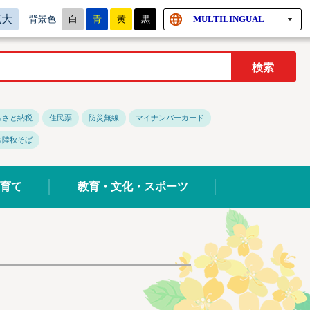
拡大
白
青
黄
黒
MULTILINGUAL
背景色
るさと納税
住民票
防災無線
マイナンバーカード
常陸秋そば
育て
教育・文化・スポーツ