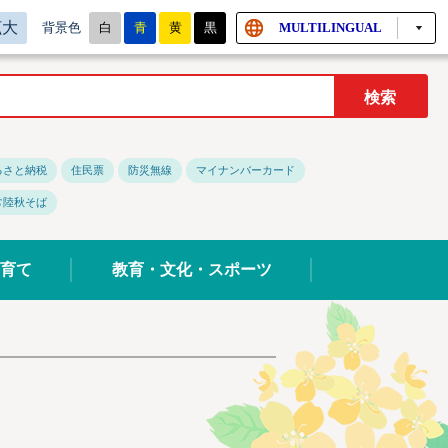
拡大
白
青
黄
黒
MULTILINGUAL
背景色
るさと納税
住民票
防災無線
マイナンバーカード
常陸秋そば
育て
教育・文化・スポーツ