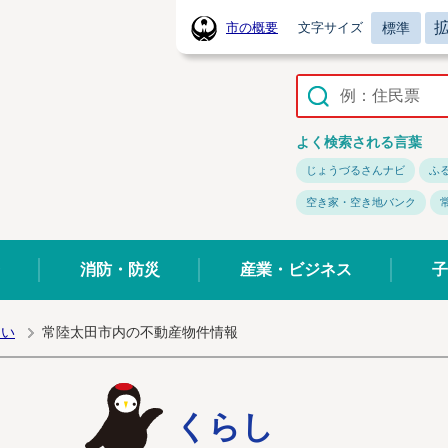
標準
市の概要
文字サイズ
常陸太田市ホームページ
よく検索される言葉
じょうづるさんナビ
ふ
空き家・空き地バンク
消防・防災
産業・ビジネス
子
まい
常陸太田市内の不動産物件情報
くらし