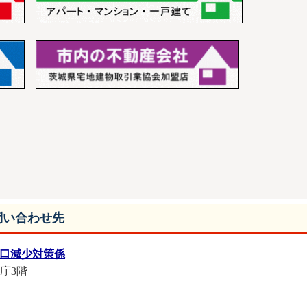
問い合わせ先
人口減少対策係
本庁3階