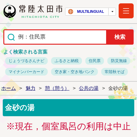
常陸太田市ホー
MULTILINGUAL
よく検索される言葉
じょうづるさんナビ
ふるさと納税
住民票
防災無線
マイナンバーカード
空き家・空き地バンク
常陸秋そば
ホーム
>
魅力
>
憩（憩う）
>
公共の湯
>
金砂の湯
金砂の湯
※現在，個室風呂の利用は中止