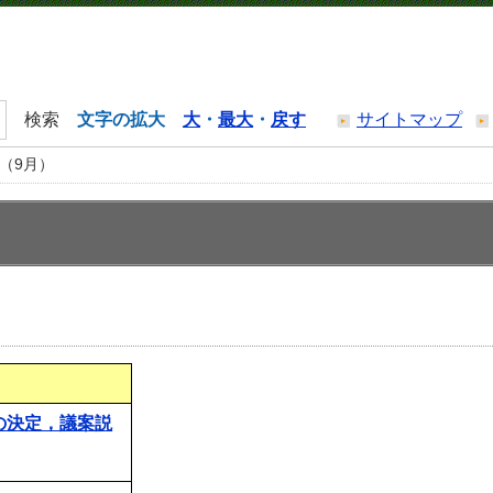
文字の拡大
大
・
最大
・
戻す
サイトマップ
（9月）
期の決定，議案説