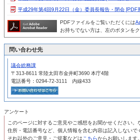
平成29年第4回9月22日（金）委員長報告・閉会 [PDF形式
PDFファイルをご覧いただくには
A
お持ちでない方は、左のボタンを
問い合わせ先
議会総務課
〒313-8611 常陸太田市金井町3690 本庁4階
電話番号：0294-72-3111 内線433
メールでお問い合わせをする
アンケート
このページに対するご意見やご感想をお聞かせください。
住所・電話番号など、個人情報を含む内容は記入しないで
それ以外のご意見・ご提案などは
こちら
からお願いします