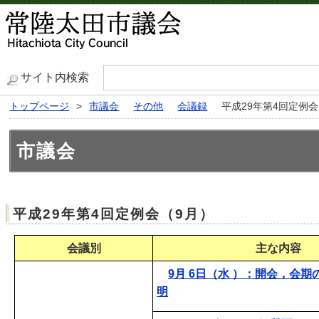
サイト内検索
トップページ
>
市議会
その他
会議録
平成29年第4回定例会
市議会
平成29年第4回定例会（9月）
会議別
主な内容
9月 6日（水 ）：開会，会
明