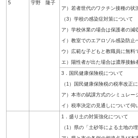
5
宇野 隆子
ア）若者世代のワクチン接種の状
（3）学校の感染症対策について
ア）学校休業の場合は保護者の減
イ）教室でのエアロゾル感染防止
ウ）広範な子どもと教職員に無料
エ）陽性者が出た場合は濃厚接触
3．国民健康保険税について
（1）国民健康保険税の税率改正
ア）本市の賦課方式のシミュレー
イ）税率決定の見通しについて伺
1．盛り土の対策強化について
（1）県の「土砂等による土地の