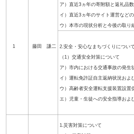
ア）直近3ヵ年の寄附額と返礼品
イ）直近3ヵ年のサイト運営など
ウ）本市の現状分析と今後の取り
1
藤田 謙二
2.安全・安心なまちづくりについ
（1）交通安全対策について
ア）市内における交通事故の発生
イ）運転免許証自主返納状況およ
ウ）高齢者安全運転支援装置設置
エ）児童・生徒への安全指導およ
1.災害対策について