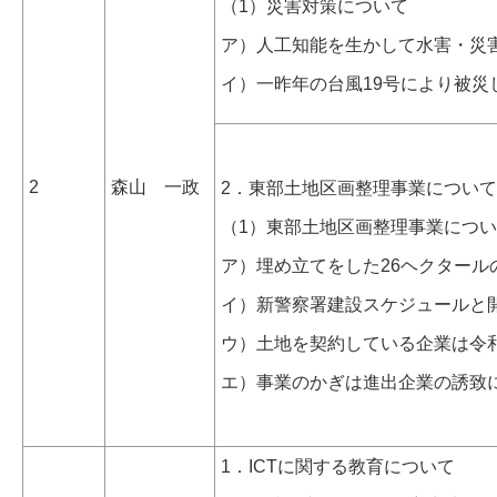
（1）災害対策について
ア）人工知能を生かして水害・災
イ）一昨年の台風19号により被
2
森山 一政
2．東部土地区画整理事業につい
（1）東部土地区画整理事業につ
ア）埋め立てをした26ヘクター
イ）新警察署建設スケジュールと
ウ）土地を契約している企業は令
エ）事業のかぎは進出企業の誘致
1．ICTに関する教育について