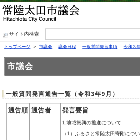
サイト内検索
トップページ
>
市議会
議会日程
一般質問発言事項
令和３
市議会
一般質問発言通告一覧（令和3年9月）
通告順
通告者
発言要旨
1.地域振興の推進について
（1）ふるさと常陸太田寄附につ