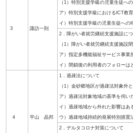
（1）特別支援学級の児童生徒への
ア）特別支援学級におけるICT教
イ）特別支援学級の児童生徒への
3
諏訪一則
2．障がい者就労継続支援施設に
（1）障がい者就労継続支援施設
ア）指定多機能福祉サービス事業
イ）閉鎖後の利用者のフォローは
1．過疎法について
（1）金砂郷地区が過疎法対象外
ア）過疎法対象地域の基準を伺い
イ）過疎地域から外れた影響はあ
4
平山 晶邦
ウ）過疎地域持続的発展特別措置
2．デルタコロナ対策について