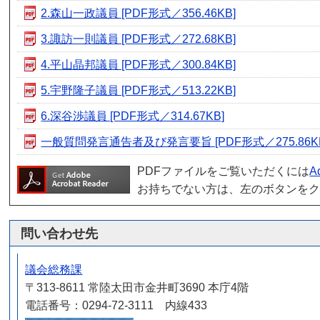
2.森山一政議員 [PDF形式／356.46KB]
3.諏訪一則議員 [PDF形式／272.68KB]
4.平山晶邦議員 [PDF形式／300.84KB]
5.宇野隆子議員 [PDF形式／513.22KB]
6.深谷渉議員 [PDF形式／314.67KB]
一般質問発言通告者及び発言要旨 [PDF形式／275.86K
PDFファイルをご覧いただくには
A
お持ちでない方は、左のボタンを
問い合わせ先
議会総務課
〒313-8611 常陸太田市金井町3690 本庁4階
電話番号：0294-72-3111 内線433