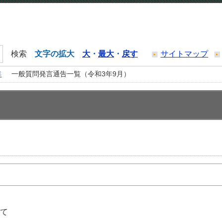
文字の拡大
大
・
最大
・
戻す
サイトマップ
年
一般質問発言通告一覧（令和3年9月）
いて