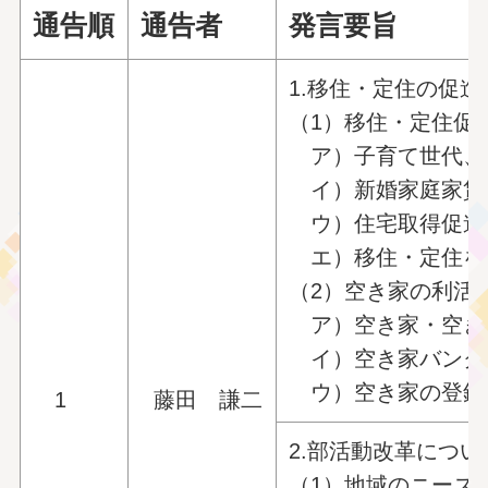
通告順
通告者
発言要旨
1.移住・定住の促
（1）移住・定住促
ア）子育て世代、
イ）新婚家庭家賃
ウ）住宅取得促進
エ）移住・定住を
（2）空き家の利活
ア）空き家・空き
イ）空き家バンク
ウ）空き家の登録
1
藤田 謙二
2.部活動改革につい
（1）地域のニーズ