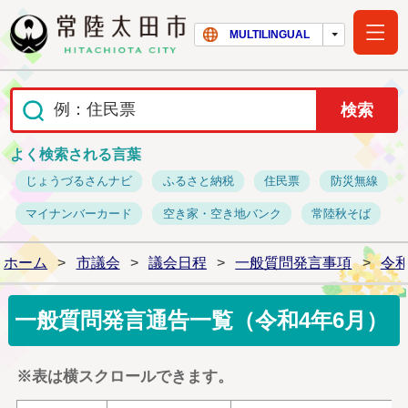
常陸太田市ホー
MULTILINGUAL
よく検索される言葉
じょうづるさんナビ
ふるさと納税
住民票
防災無線
マイナンバーカード
空き家・空き地バンク
常陸秋そば
ホーム
>
市議会
>
議会日程
>
一般質問発言事項
>
令和
一般質問発言通告一覧（令和4年6月）
※表は横スクロールできます。