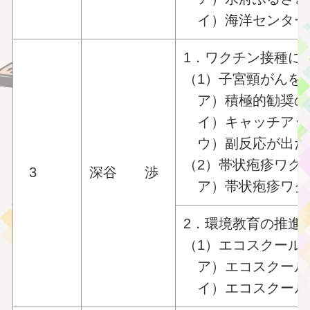
イ）海洋センター
1．ワクチン接種に
（1）子宮頸がんを
ア）積極的勧奨の
イ）キャッチアッ
ウ）副反応が出た
（2）帯状疱疹ワク
3
深谷 渉
ア）帯状疱疹ワク
2．環境教育の推進
（1）エコスクール
ア）エコスクール
イ）エコスクール