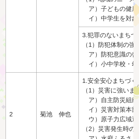
ア）子どもの健康
イ）中学生を対象
3.犯罪のないまち
（1）防犯体制の強
ア）防犯意識の啓
イ）小中学校・幼
1.安全安心まちづ
（1）災害に強いま
ア）自主防災組織
イ）災害対策本部
2
菊池 伸也
ウ）原子力広域避
（2）災害発生時の
ア）水府ふるさと