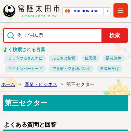
常陸太田市ホー
MULTILINGUAL
よく検索される言葉
じょうづるさんナビ
ふるさと納税
住民票
防災無線
マイナンバーカード
空き家・空き地バンク
常陸秋そば
ホーム
>
産業・ビジネス
>
第三セクター
第三セクター
よくある質問と回答