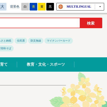
拡大
白
青
黄
黒
MULTILINGUAL
背景色
るさと納税
住民票
防災無線
マイナンバーカード
常陸秋そば
育て
教育・文化・スポーツ