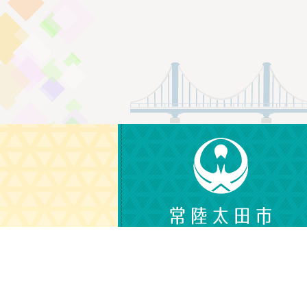
〒313-8611
茨城県常陸太田市金井町3690
電話番号：0294-72-3111（代表）
（平日 午前8時30分から午後5時15分）