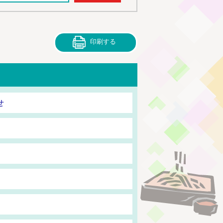
印刷する
せ