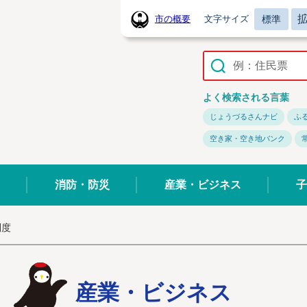
標準
市の概要
文字サイズ
常陸太田市ホームページ
よく検索される言葉
じょうづるさんナビ
ふ
空き家・空き地バンク
消防・防災
産業・ビジネス
子
制度
産業・ビジネス