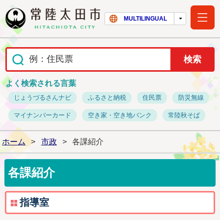
常陸太田市ホー
MULTILINGUAL
よく検索される言葉
じょうづるさんナビ
ふるさと納税
住民票
防災無線
マイナンバーカード
空き家・空き地バンク
常陸秋そば
ホーム
>
市政
>
各課紹介
各課紹介
指導室