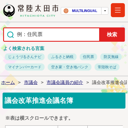
常陸太田市ホー
MULTILINGUAL
よく検索される言葉
じょうづるさんナビ
ふるさと納税
住民票
防災無線
マイナンバーカード
空き家・空き地バンク
常陸秋そば
ホーム
>
市議会
>
市議会議員の紹介
>
議会改革推進会
議会改革推進会議名簿
※表は横スクロールできます。