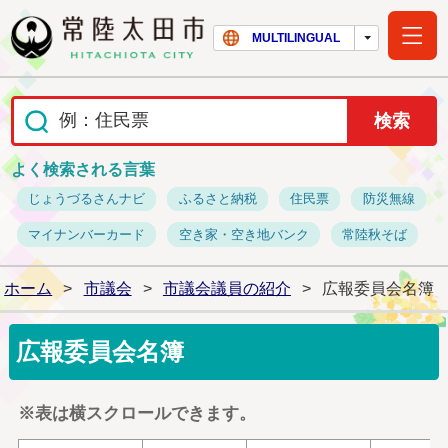
常陸太田市ホー
MULTILINGUAL
よく検索される言葉
じょうづるさんナビ
ふるさと納税
住民票
防災無線
マイナンバーカード
空き家・空き地バンク
常陸秋そば
ホーム
>
市議会
>
市議会議員の紹介
>
広報委員会名簿
広報委員会名簿
※表は横スクロールできます。