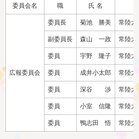
委員会名
職
氏 名
委員長
菊池 勝美
常陸太
副委員長
森山 一政
常陸太
委員
宇野 隆子
常陸太田
広報委員会
委員
成井小太郎
常陸太
委員
深谷 渉
常陸太
委員
小室 信隆
常陸太田
委員
鴨志田 悟
常陸太