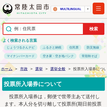
常陸太田市ホー
MULTILINGUAL
よく検索される言葉
じょうづるさんナビ
ふるさと納税
住民票
防災無線
マイナンバーカード
空き家・空き地バンク
常陸秋そば
ホーム
>
市政
>
選挙
>
選挙全般
>
投票所入場券につ
投票所入場券について
投票所入場券は，郵便で世帯主あて送付し
ます。本人分を切り離して投票所(期日前投票