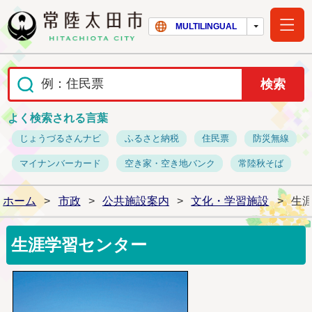
常陸太田市ホー
MULTILINGUAL
よく検索される言葉
じょうづるさんナビ
ふるさと納税
住民票
防災無線
マイナンバーカード
空き家・空き地バンク
常陸秋そば
ホーム
>
市政
>
公共施設案内
>
文化・学習施設
>
生
生涯学習センター