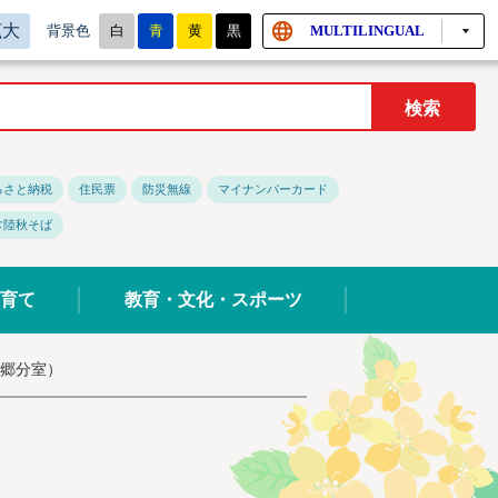
拡大
白
青
黄
黒
MULTILINGUAL
背景色
るさと納税
住民票
防災無線
マイナンバーカード
常陸秋そば
育て
教育・文化・スポーツ
郷分室）