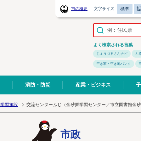
標準
市の概要
文字サイズ
常陸太田市ホームページ
よく検索される言葉
じょうづるさんナビ
ふ
空き家・空き地バンク
消防・防災
産業・ビジネス
子
・学習施設
交流センターふじ（金砂郷学習センター／市立図書館金砂
市政