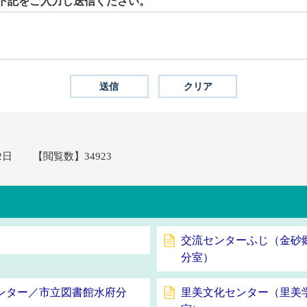
下記をご入力し送信ください。
2日
【閲覧数】
34923
交流センターふじ（金砂
分室）
ンター／市立図書館水府分
里美文化センター（里美