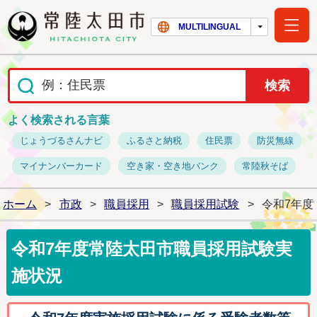
常陸太田市ホー
MULTILINGUAL
よく検索される言葉
じょうづるさんナビ
ふるさと納税
住民票
防災無線
マイナンバーカード
空き家・空き地バンク
常陸秋そば
ホーム
>
市政
>
職員採用
>
職員採用試験
>
令和7年度
令和7年度常陸太田市職員採用試験実
施状況